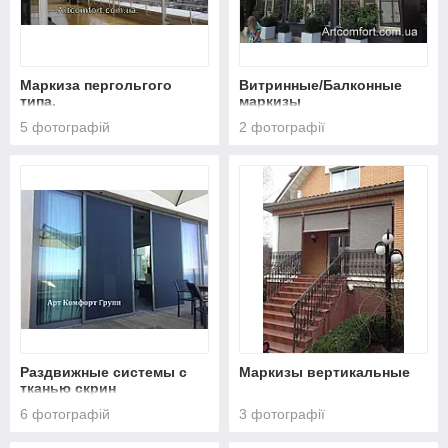
Маркиза пергольгого
Витринные/Балконные
типа.
маркизы
5 фотографій
2 фотографії
Раздвижные системы с
Маркизы вертикальные
тканью скрин
6 фотографій
3 фотографії